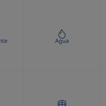
Agua
nte
Agua
Concesiones